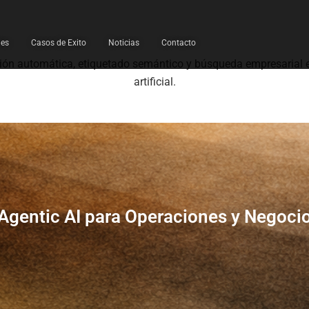
les
Casos de Exito
Noticias
Contacto
ción automática, etiquetado semántico y búsqueda empresarial e
artificial.
Agentic AI para Operaciones y Negoci