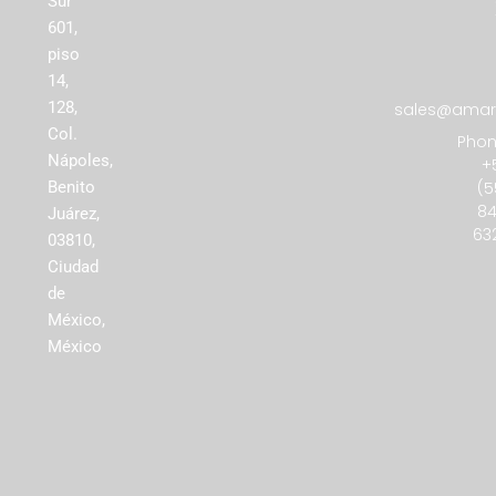
Sur
601,
piso
14,
128,
sales@amare
Col.
Phon
Nápoles,
+
(5
Benito
84
Juárez,
63
03810,
Ciudad
de
México,
México