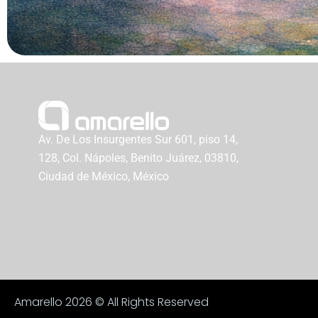
Av. De Los Insurgentes Sur 601, piso 14,
128, Col. Nápoles, Benito Juárez, 03810,
Ciudad de México, México
Amarello 2026 © All Rights Reserved