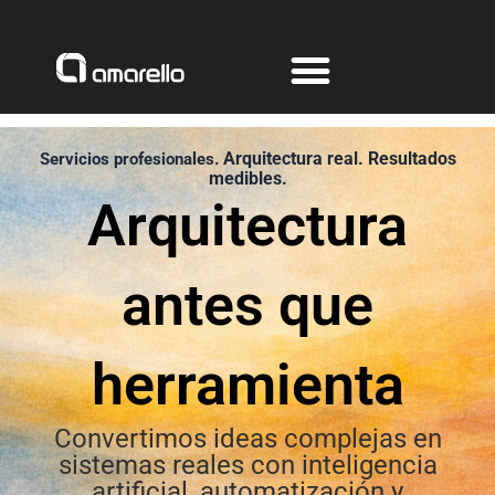
Ir
al
contenido
Arquitectura real.
Resultados
Servicios profesionales.
medibles.
Arquitectura
antes que
herramienta
Convertimos ideas complejas en
sistemas reales con inteligencia
artificial, automatización y