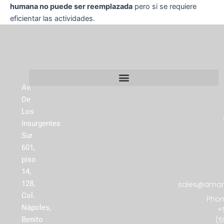
humana no puede ser reemplazada
pero si se requiere
eficientar las actividades.
Av.
De
Los
Insurgentes
Sur
601,
piso
14,
128,
sales@amare
Col.
Phon
Nápoles,
+
(5
Benito