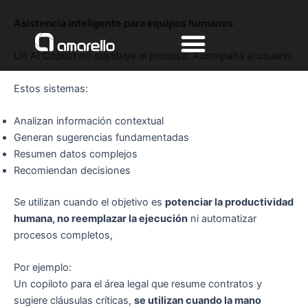
Ir
Asistencia inteligente para equipos humanos
al
contenido
Un AI Copilot no sustituye el proceso. Acompaña al usuario.
Estos sistemas:
Analizan información contextual
Generan sugerencias fundamentadas
Resumen datos complejos
Recomiendan decisiones
Se utilizan cuando el objetivo es
potenciar la productividad
humana, no reemplazar la ejecución
ni automatizar
procesos completos,
Por ejemplo:
Un copiloto para el área legal que resume contratos y
sugiere cláusulas críticas,
se utilizan cuando la mano