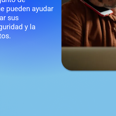
ue pueden ayudar
ar sus
guridad y la
tos.