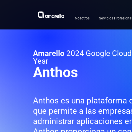
Ir
al
contenido
Nosotros
Servicios Profesiona
Amarello
2024 Google Cloud 
Year
Anthos
Anthos es una plataforma 
que permite a las empresas
administrar aplicaciones en
Anthos proporciona un con