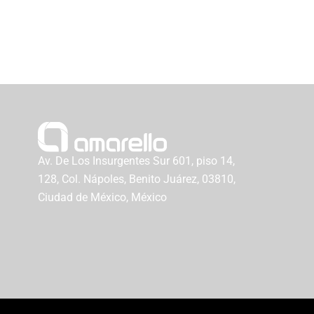
Av. De Los Insurgentes Sur 601, piso 14,
128, Col. Nápoles, Benito Juárez, 03810,
Ciudad de México, México