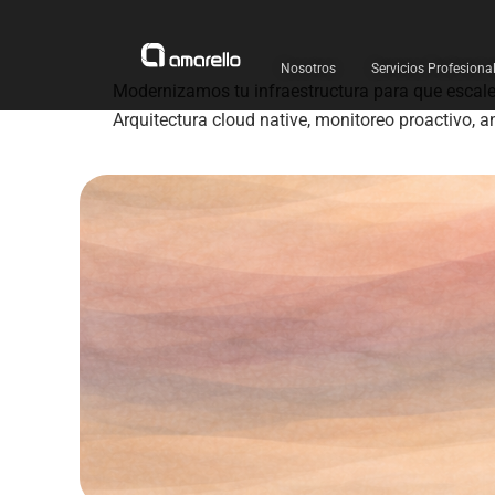
Ir
al
contenido
Nosotros
Servicios Profesiona
Modernizamos tu infraestructura para que escale 
Arquitectura cloud native, monitoreo proactivo, a