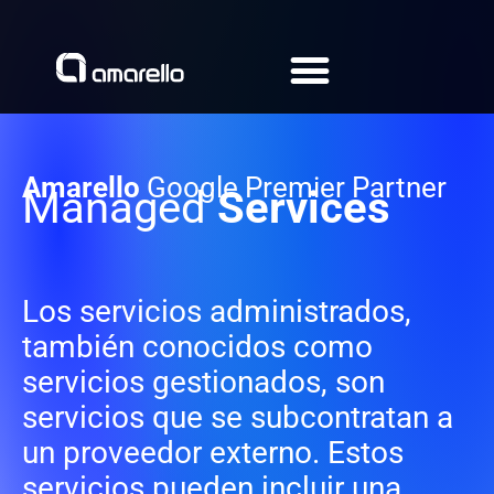
Ir
al
contenido
Amarello
Google Premier Partner
Managed
Services
Los servicios administrados,
también conocidos como
servicios gestionados, son
servicios que se subcontratan a
un proveedor externo. Estos
servicios pueden incluir una