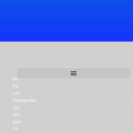
Av.
De
Los
Insurgentes
Sur
601,
piso
14,