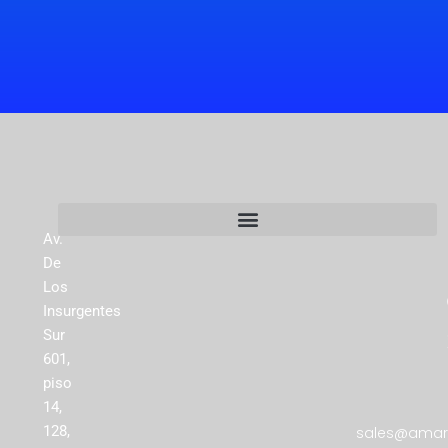
Av.
De
Los
Insurgentes
Sur
601,
piso
14,
128,
sales@amare