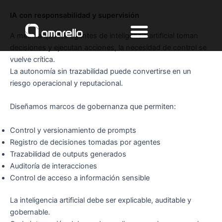
Ir
IA con responsabilidad y supervisión
al
contenido
A medida que los agentes de inteligencia artificial toman
decisiones y ejecutan acciones, la necesidad de control se
vuelve crítica.
La autonomía sin trazabilidad puede convertirse en un
riesgo operacional y reputacional.
Diseñamos marcos de gobernanza que permiten:
Control y versionamiento de prompts
Registro de decisiones tomadas por agentes
Trazabilidad de outputs generados
Auditoría de interacciones
Control de acceso a información sensible
La inteligencia artificial debe ser explicable, auditable y
gobernable.