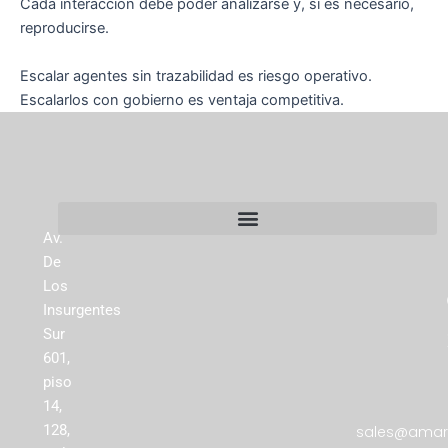
Cada interacción debe poder analizarse y, si es necesario,
reproducirse.
Escalar agentes sin trazabilidad es riesgo operativo.
Escalarlos con gobierno es ventaja competitiva.
Av.
De
Los
Insurgentes
Sur
601,
piso
14,
128,
sales@amare