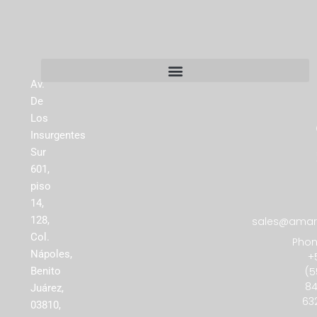
Av.
De
Los
Insurgentes
Sur
601,
piso
14,
128,
sales@amare
Col.
Phon
Nápoles,
+
(5
Benito
84
Juárez,
63
03810,