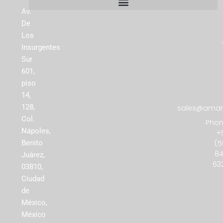
Av.
De
Los
Insurgentes
Sur
601,
piso
14,
128,
sales@amare
Col.
Phon
Nápoles,
+
(5
Benito
84
Juárez,
63
03810,
Ciudad
de
México,
México