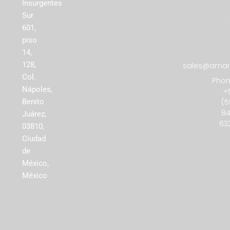
Insurgentes
Sur
601,
piso
14,
128,
sales@amare
Col.
Phon
Nápoles,
+
(5
Benito
84
Juárez,
63
03810,
Ciudad
de
México,
México