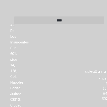
Av.
De
Los
Insurgentes
Sur
601,
piso
14,
128,
sales@amare
Col.
Phon
Nápoles,
+
(5
Benito
84
Juárez,
63
03810,
Ciudad