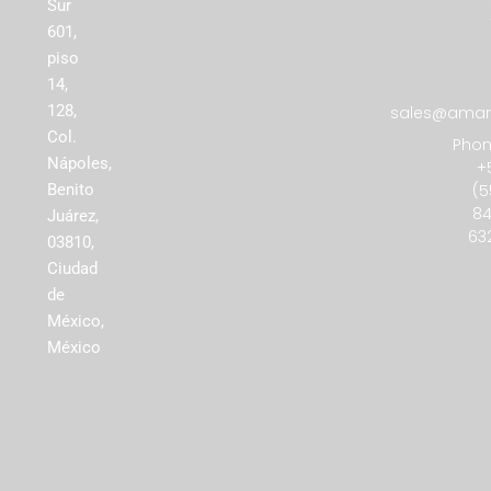
Sur
601,
piso
14,
128,
sales@amare
Col.
Phon
Nápoles,
+
(5
Benito
84
Juárez,
63
03810,
Ciudad
de
México,
México