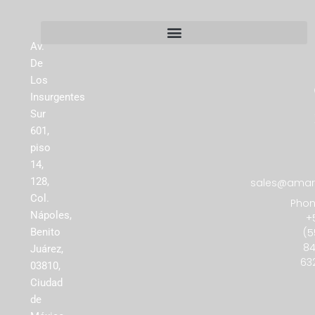
Av.
De
Los
Insurgentes
Sur
601,
piso
14,
128,
sales@amare
Col.
Phon
Nápoles,
+
(5
Benito
84
Juárez,
63
03810,
Ciudad
de