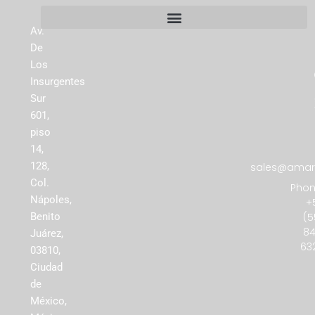
Av.
De
Los
Insurgentes
Sur
601,
piso
14,
128,
sales@amare
Col.
Phon
Nápoles,
+
(5
Benito
84
Juárez,
63
03810,
Ciudad
de
México,