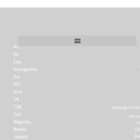
Av.
De
Los
Insurgentes
Sur
601,
piso
14,
128,
sales@amare
Col.
Phon
Nápoles,
+
(5
Benito
84
Juárez,