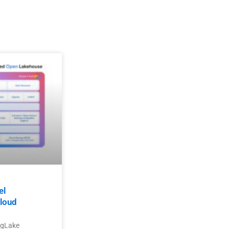
el
loud
igLake