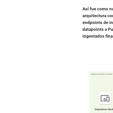
Así fue como n
arquitectura c
endpoints de in
datapoints a P
ingestados fin