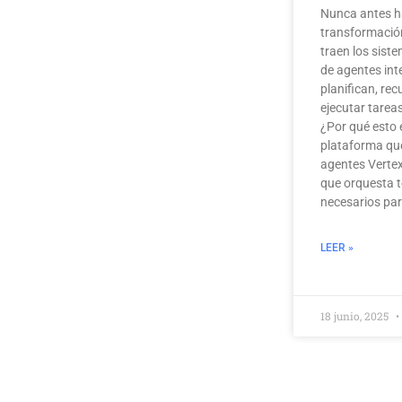
Nunca antes h
transformación
traen los sist
de agentes int
planifican, re
ejecutar tare
¿Por qué esto 
plataforma qu
agentes Vertex
que orquesta 
necesarios par
LEER »
18 junio, 2025