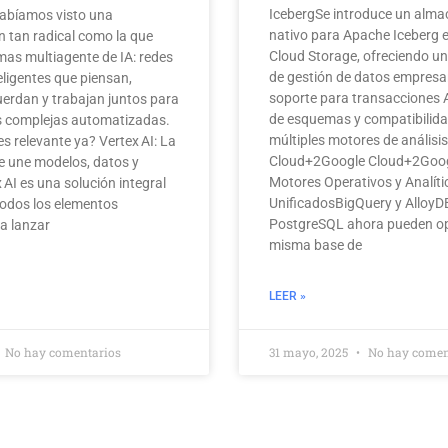
IcebergSe introduce un alm
abíamos visto una
nativo para Apache Iceberg 
 tan radical como la que
Cloud Storage, ofreciendo un
emas multiagente de IA: redes
de gestión de datos empresar
eligentes que piensan,
soporte para transacciones 
cuerdan y trabajan juntos para
de esquemas y compatibilid
as complejas automatizadas.
múltiples motores de análisi
es relevante ya? Vertex AI: La
Cloud+2Google Cloud+2Goog
e une modelos, datos y
Motores Operativos y Analíti
 AI es una solución integral
UnificadosBigQuery y AlloyD
todos los elementos
PostgreSQL ahora pueden op
a lanzar
misma base de
LEER »
No hay comentarios
31 mayo, 2025
No hay comen