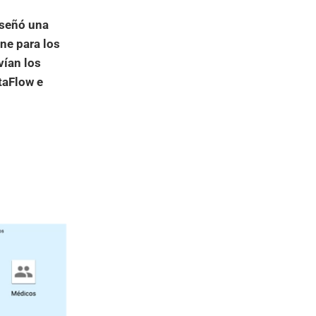
iseñó una
ne para los
vían los
taFlow e