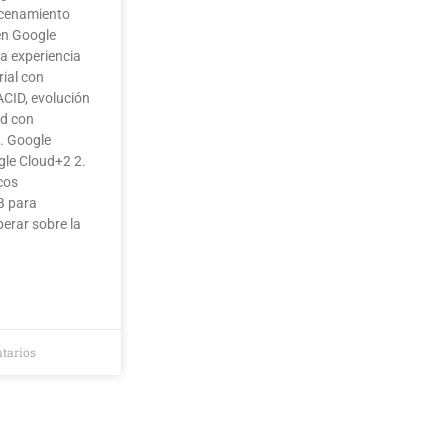
acenamiento
en Google
a experiencia
ial con
ACID, evolución
ad con
s. Google
le Cloud+2 2.
cos
B para
erar sobre la
tarios