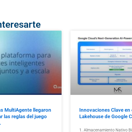
nteresarte
s MultiAgente llegaron
Innovaciones Clave en 
 las reglas del juego
Lakehouse de Google C
.
1. Almacenamiento Nativo B