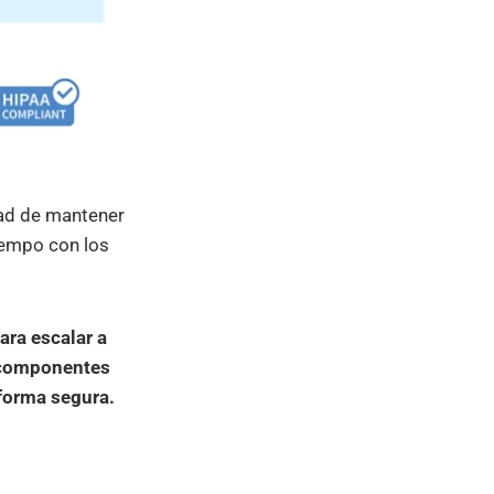
dad de mantener
iempo con los
ara escalar a
s componentes
 forma segura.