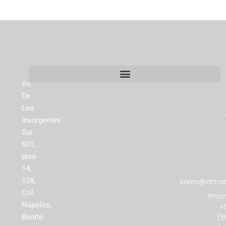
Av.
De
Los
Insurgentes
Sur
601,
piso
14,
128,
sales@amare
Col.
Phon
Nápoles,
+
(5
Benito