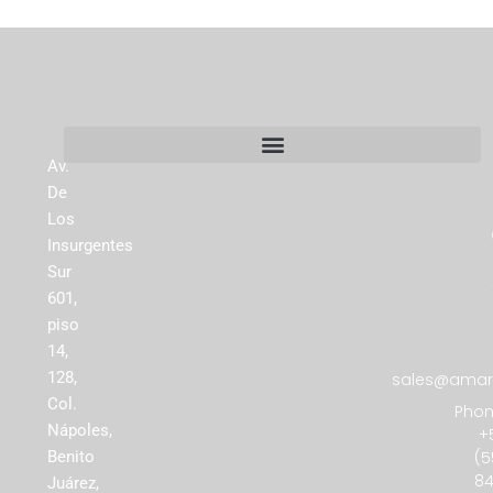
Av.
De
Los
Insurgentes
Sur
601,
piso
14,
128,
sales@amare
Col.
Phon
Nápoles,
+
(5
Benito
84
Juárez,