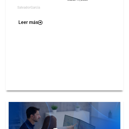
SalvadorGarcia
Leer más