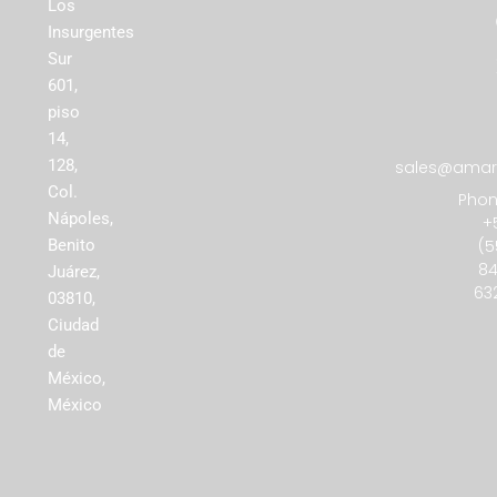
Los
Insurgentes
Sur
601,
piso
14,
128,
sales@amare
Col.
Phon
Nápoles,
+
(5
Benito
84
Juárez,
63
03810,
Ciudad
de
México,
México