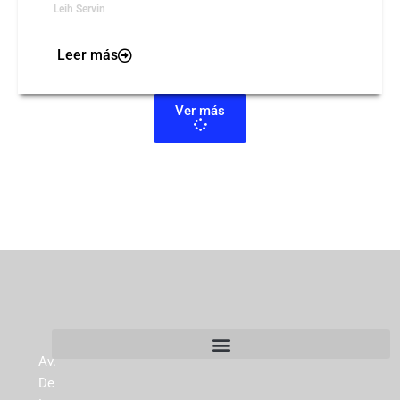
Leih Servin
Leer más
Ver más
Av.
De