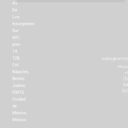
Av.
De
Los
Insurgentes
Sur
601,
piso
14,
128,
sales@amare
Col.
Phon
Nápoles,
+
(5
Benito
84
Juárez,
63
03810,
Ciudad
de
México,
México