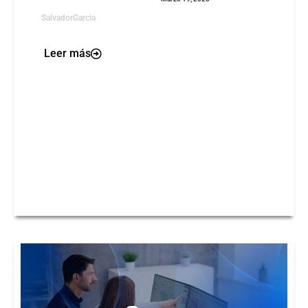
SalvadorGarcia
Leer más