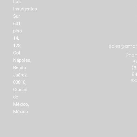
Los
Insurgentes
Sur
601,
piso
14,
128,
sales@amare
Col.
Phon
Nápoles,
+
(5
Benito
84
Juárez,
63
03810,
Ciudad
de
México,
México