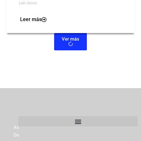
Leih Servin
Leer más
Ver más
Av.
De