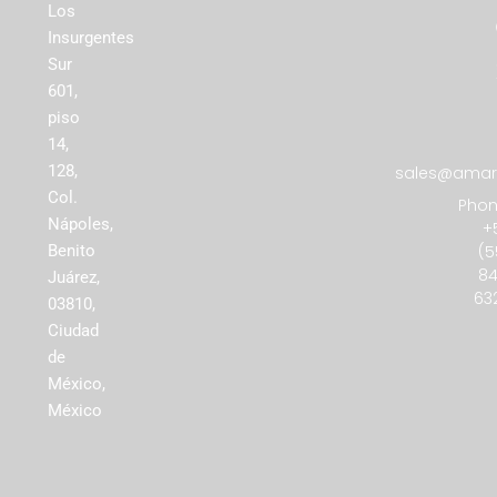
Los
Insurgentes
Sur
601,
piso
14,
128,
sales@amare
Col.
Phon
Nápoles,
+
(5
Benito
84
Juárez,
63
03810,
Ciudad
de
México,
México