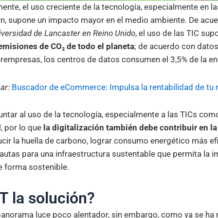
nte, el uso creciente de la tecnología, especialmente en l
ón, supone un impacto mayor en el medio ambiente. De acu
iversidad de Lancaster en Reino Unido
, el uso de las TIC su
emisiones de CO₂ de todo el planeta
; de acuerdo con dato
erempresas, los centros de datos consumen el 3,5% de la en
sar:
Buscador de eCommerce: Impulsa la rentabilidad de tu 
ntar al uso de la tecnología, especialmente a las TICs co
, por lo que
la digitalización también debe contribuir en l
cir la huella de carbono, lograr consumo energético más efi
pautas para una infraestructura sustentable que permita la
e forma sostenible.
T la solución?
panorama luce poco alentador, sin embargo, como ya se ha 