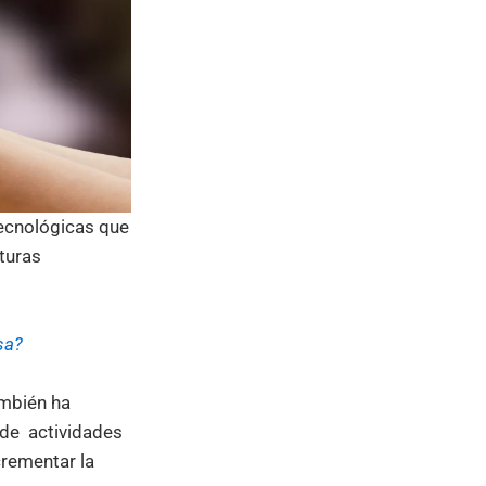
tecnológicas que
uturas
sa?
ambién ha
 de actividades
crementar la