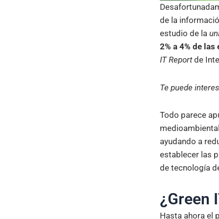
Desafortunadame
de la informaci
estudio de la
un
2% a 4% de las 
IT Report
de Int
Te puede intere
Todo parece apu
medioambiental
ayudando a redu
establecer las 
de tecnología d
¿Green I
Hasta ahora el 