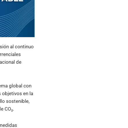
ión al continuo
rrenciales
nacional de
lema global con
 objetivos en la
lo sostenible,
 de CO₂.
 medidas