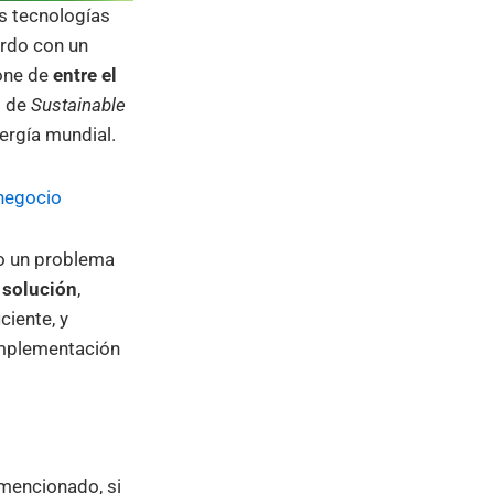
as tecnologías
erdo con un
pone de
entre el
s de
Sustainable
ergía mundial.
negocio
mo un problema
a solución
,
ciente, y
 implementación
mencionado, si