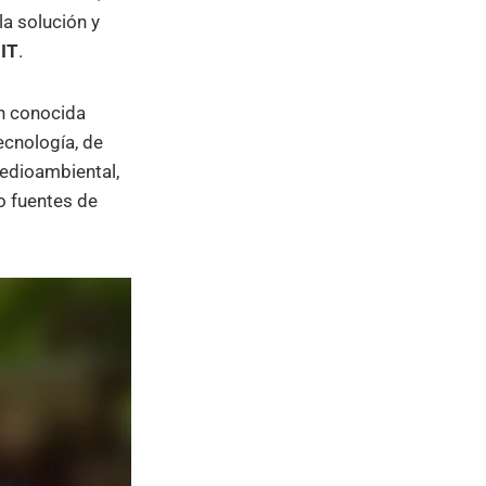
la solución y
 IT
.
n conocida
ecnología, de
medioambiental,
o fuentes de