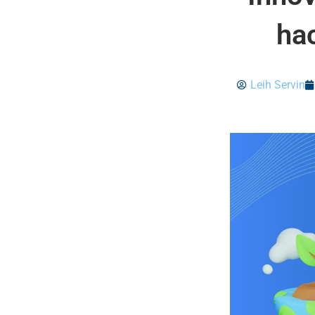
hac
Leih Servin