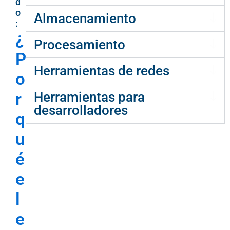
d
o
Almacenamiento
:
¿
Procesamiento
P
Herramientas de redes
o
r
Herramientas para
desarrolladores
q
u
é
e
l
e