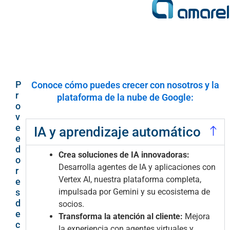
P
Conoce cómo puedes crecer con nosotros y la
r
plataforma de la nube de Google:
o
v
e
IA y aprendizaje automático
e
d
Crea soluciones de IA innovadoras:
o
Desarrolla agentes de IA y aplicaciones con
r
Vertex AI, nuestra plataforma completa,
e
impulsada por Gemini y su ecosistema de
s
d
socios.
e
Transforma la atención al cliente:
Mejora
c
la experiencia con agentes virtuales y