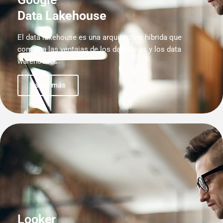
Data Lakehouse
El data lakehouse es una arquitectura híbrida que
combina las ventajas de los data lakes y los data
warehouses.
Saber más
Looker