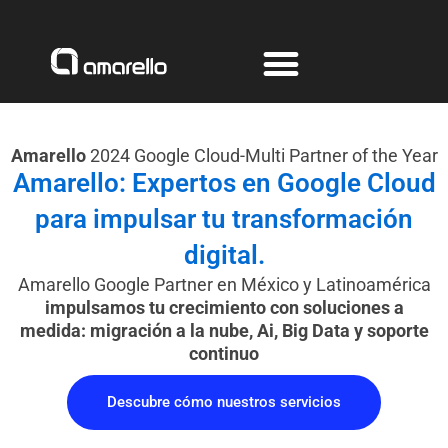
Ir
al
contenido
Amarello
2024 Google Cloud-Multi Partner of the Year
Amarello: Expertos en Google Cloud
para impulsar tu transformación
digital.
Amarello Google Partner en México y Latinoamérica
impulsamos tu crecimiento con soluciones a
medida: migración a la nube, Ai, Big Data y soporte
continuo
Descubre cómo nuestros servicios