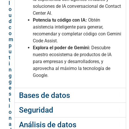
l
soluciones de IA conversacional de Contact
o
Center AI.
u
Potencia tu código con IA:
Obtén
d
asistencia inteligente para generar,
c
o
recomendar y completar código con Gemini
m
Code Assist.
p
Explora el poder de Gemini:
Descubre
u
nuestro ecosistema de productos de IA
t
para empresas y desarrolladores, y
i
aprovecha al máximo la tecnología de
n
Google.
g
g
e
s
Bases de datos
t
i
Seguridad
o
n
Análisis de datos
a