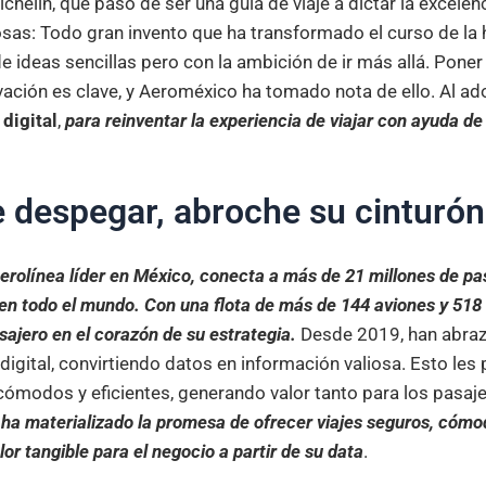
ichelin, que pasó de ser una guía de viaje a dictar la excelenc
sas: Todo gran invento que ha transformado el curso de la h
ideas sencillas pero con la ambición de ir más allá. Poner a
vación es clave, y Aeroméxico ha tomado nota de ello. Al ad
digital
,
para reinventar la experiencia de viajar con ayuda de
 despegar, abroche su cinturón
aerolínea líder en México, conecta a más de 21 millones de pa
en todo el mundo. Con una flota de más de 144 aviones y 518 
sajero en el corazón de su estrategia.
Desde 2019, han abraz
igital, convirtiendo datos en información valiosa. Esto les
 cómodos y eficientes, generando valor tanto para los pasa
 ha materializado la promesa de ofrecer viajes seguros, cómod
or tangible para el negocio a partir de su data
.