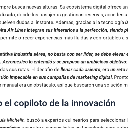
mpre busca nuevas alturas. Su ecosistema digital ofrece u
alizada
, donde los pasajeros gestionan reservas, acceden a
suelven dudas al instante. Además, gracias a la tecnología
D
ta Air Lines integran sus itinerarios a la perfección, siendo p
s permite ofrecer experiencias más fluidas y confortables a 
titiva industria aérea, no basta con ser líder, se debe elevar 
 Aeromexico lo entendió y se propuso un ambicioso objetivo
das sus rutas. El desafío de
llenar cada asie
nto
, era
un reto
stión impecable en sus campañas de marketing digital
. Pront
n manual era un obstáculo, así que buscaron una solución má
 el copiloto de la innovación
uía Michelin,
buscó a expertos culinearios para seleccionar 
eroméxico
recurrión a especialistas en tecnología para opti