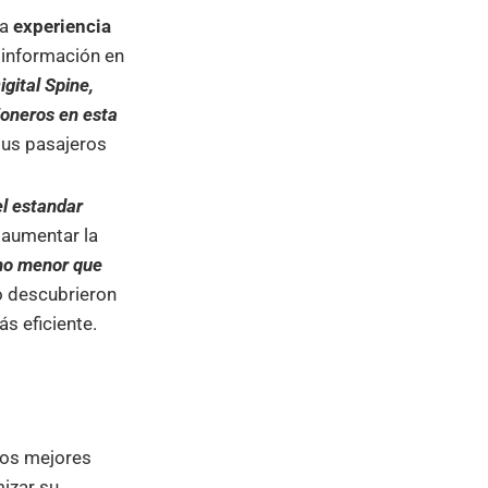
na
experiencia
 información en
igital Spine,
ioneros en esta
sus pasajeros
el estandar
: aumentar la
 no menor que
o descubrieron
s eficiente.
los mejores
mizar su