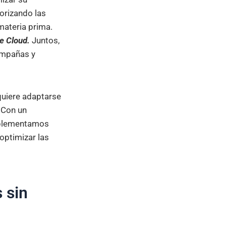
iorizando las
ateria prima.
le Cloud.
Juntos,
ampañas y
quiere adaptarse
 Con un
Implementamos
optimizar las
 sin