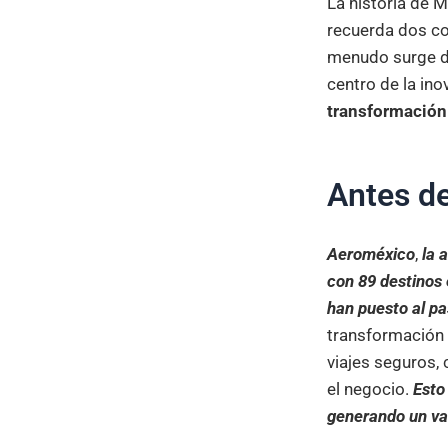
La historia de M
recuerda dos co
menudo surge de 
centro de la ino
transformación 
Antes de
Aeroméxico
,
la 
con 89 destinos 
han puesto al pa
transformación d
viajes seguros,
el negocio.
Esto
generando un val