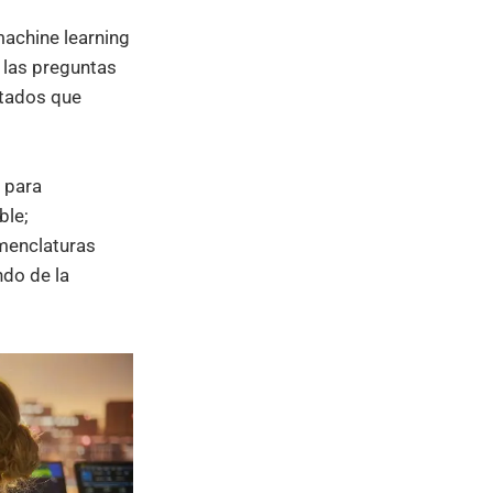
 machine learning
a las preguntas
ltados que
 para
ble;
omenclaturas
ndo de la