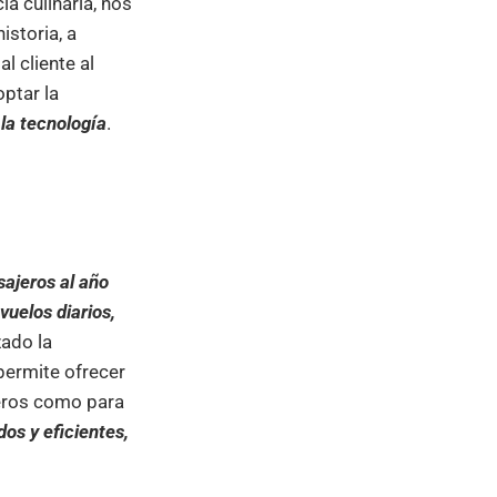
ia culinaria, nos
istoria, a
l cliente al
optar la
 la tecnología
.
sajeros al año
vuelos diarios,
ado la
 permite ofrecer
jeros como para
os y eficientes,