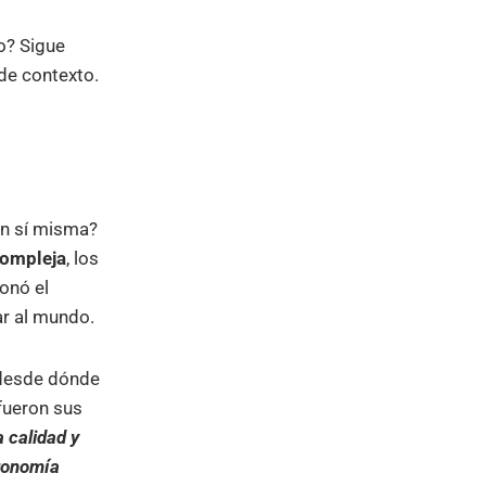
o? Sigue
 de contexto.
en sí misma?
compleja
, los
onó el
r al mundo.
 desde dónde
 fueron sus
 calidad y
tronomía