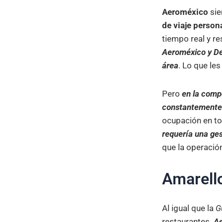
Aeroméxico
sie
de viaje person
tiempo real y re
Aeroméxico y Del
área
. Lo que le
Pero
en la compe
constantemente.
ocupación en to
requería una ge
que la operació
Amarello
Al igual que la
G
restaurantes.
A