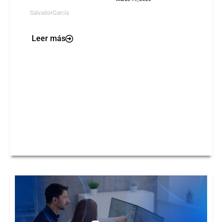
SalvadorGarcia
Leer más