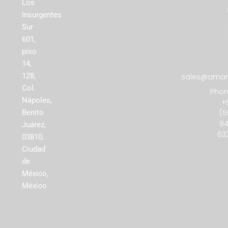
Los
Insurgentes
Sur
601,
piso
14,
128,
sales@amare
Col.
Phon
Nápoles,
+
(5
Benito
84
Juárez,
63
03810,
Ciudad
de
México,
México