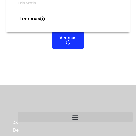
Leih Servin
Leer más
Ver más
Av.
De