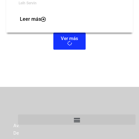
Leih Servin
Leer más
Ver más
Av.
De