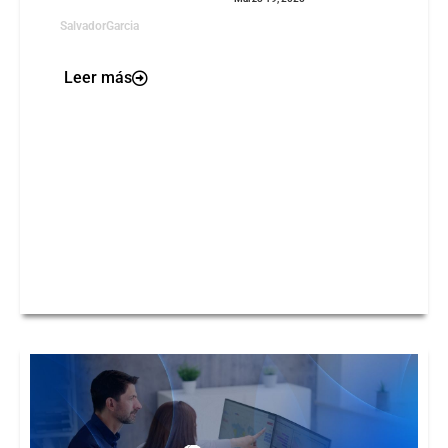
SalvadorGarcia
Leer más