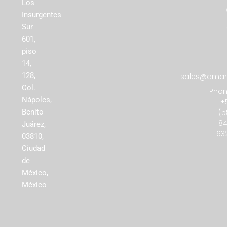
Los
Insurgentes
Sur
601,
piso
14,
128,
sales@amare
Col.
Phon
Nápoles,
+
(5
Benito
84
Juárez,
63
03810,
Ciudad
de
México,
México