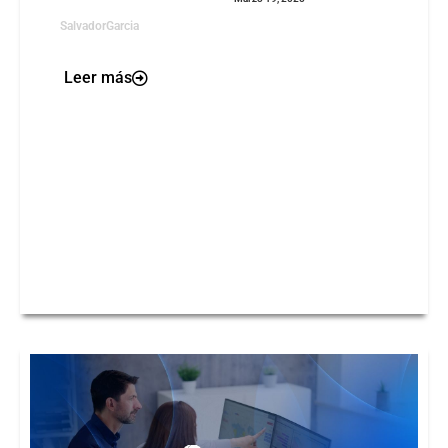
SalvadorGarcia
Leer más