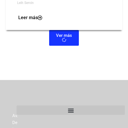
Leih Servin
Leer más
Ver más
Av.
De