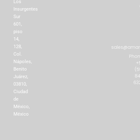
Los
Insurgentes
Sur
601,
piso
14,
128,
sales@amare
Col.
Phon
Nápoles,
+
(5
Benito
84
Juárez,
63
03810,
Ciudad
de
México,
México